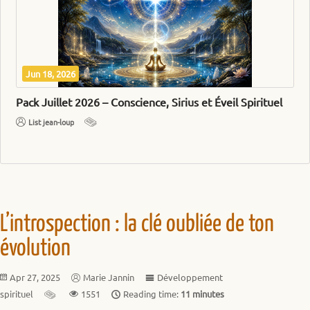
May 20, 2026
Juin 2026 : Lumière, Union Sacrée et Élévation
el
Intérieure
Jean-Loup List
L’introspection : la clé oubliée de ton
évolution
Apr 27, 2025
Marie Jannin
Développement
spirituel
1551
Reading time:
11 minutes