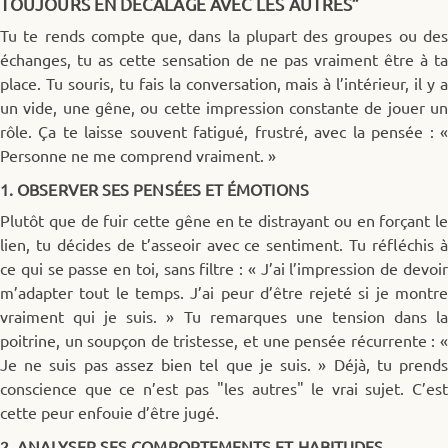
TOUJOURS EN DÉCALAGE AVEC LES AUTRES”
Tu te rends compte que, dans la plupart des groupes ou des
échanges, tu as cette sensation de ne pas vraiment être à ta
place. Tu souris, tu fais la conversation, mais à l’intérieur, il y a
un vide, une gêne, ou cette impression constante de jouer un
rôle. Ça te laisse souvent fatigué, frustré, avec la pensée : «
Personne ne me comprend vraiment. »
1. OBSERVER SES PENSÉES ET ÉMOTIONS
Plutôt que de fuir cette gêne en te distrayant ou en forçant le
lien, tu décides de t’asseoir avec ce sentiment. Tu réfléchis à
ce qui se passe en toi, sans filtre : « J’ai l’impression de devoir
m’adapter tout le temps. J’ai peur d’être rejeté si je montre
vraiment qui je suis. » Tu remarques une tension dans la
poitrine, un soupçon de tristesse, et une pensée récurrente : «
Je ne suis pas assez bien tel que je suis. » Déjà, tu prends
conscience que ce n’est pas "les autres" le vrai sujet. C’est
cette peur enfouie d’être jugé.
2. ANALYSER SES COMPORTEMENTS ET HABITUDES