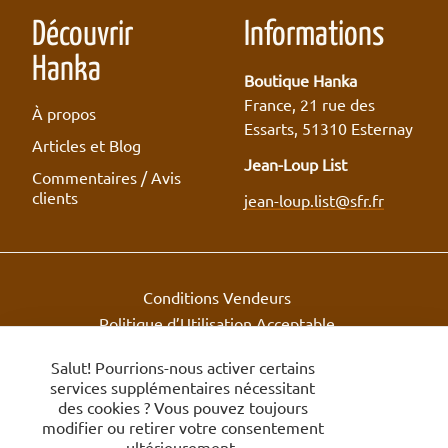
Découvrir
Informations
Hanka
Boutique Hanka
France, 21 rue des
À propos
Essarts, 51310 Esternay
Articles et Blog
Jean-Loup List
Commentaires / Avis
clients
jean-loup.list@sfr.fr
Conditions Vendeurs
Politique d’Utilisation Acceptable
Vendeurs
Salut! Pourrions-nous activer certains
© 2018-2026 Boutique Hanka.
services supplémentaires nécessitant
des cookies ? Vous pouvez toujours
modifier ou retirer votre consentement
ultérieurement.