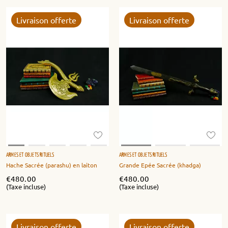
Livraison offerte
Livraison offerte
ARMES ET OBJETS RITUELS
ARMES ET OBJETS RITUELS
Hache Sacrée (parashu) en laiton
Grande Epée Sacrée (khadga)
€
480.00
€
480.00
(Taxe incluse)
(Taxe incluse)
Livraison offerte
Livraison offerte