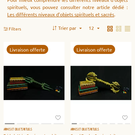
spirituels, vous pouvez consulter notre article dédié :
Les différents niveaux d’objets spirituels et sacrés
.
Trier par
12
Filters
Livraison offerte
Livraison offerte
ARMES ET OBJETS RITUELS
ARMES ET OBJETS RITUELS