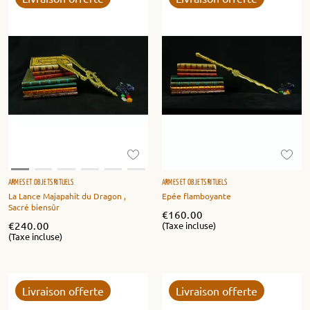
ARMES ET OBJETS RITUELS
ARMES ET OBJETS RITUELS
La Lance Majapahit du Dragon ,
Epée flamboyante
Sacré biensûr
€
160.00
€
240.00
(Taxe incluse)
(Taxe incluse)
Livraison offerte
Livraison offerte