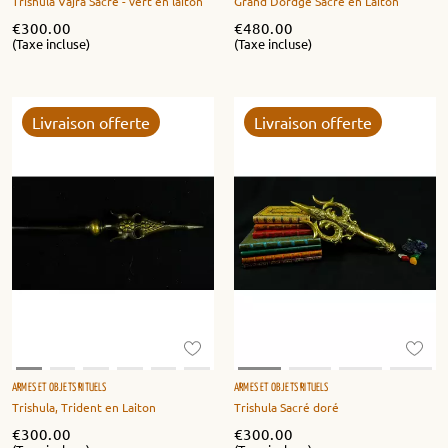
Trishula Vajra Sacré - vert en laiton
Grand Dordge Sacré en Laiton
€
300.00
€
480.00
(Taxe incluse)
(Taxe incluse)
Livraison offerte
Livraison offerte
ARMES ET OBJETS RITUELS
ARMES ET OBJETS RITUELS
Trishula, Trident en Laiton
Trishula Sacré doré
€
300.00
€
300.00