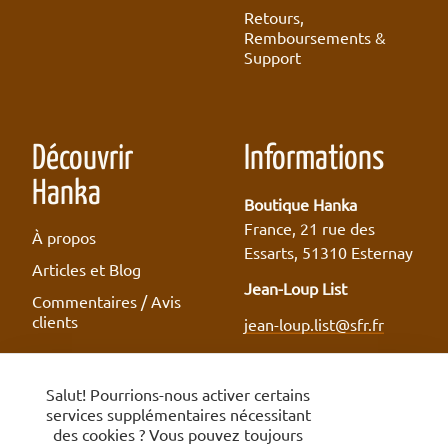
Retours,
Remboursements &
Support
Découvrir
Informations
Hanka
Boutique Hanka
France, 21 rue des
À propos
Essarts, 51310 Esternay
Articles et Blog
Jean-Loup List
Commentaires / Avis
clients
jean-loup.list@sfr.fr
Salut! Pourrions-nous activer certains
services supplémentaires nécessitant
Conditions Vendeurs
des cookies ? Vous pouvez toujours
Politique d’Utilisation Acceptable