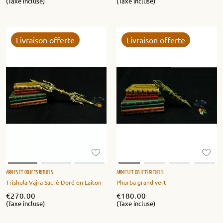
(Taxe incluse)
(Taxe incluse)
Livraison offerte
Livraison offerte
ARMES ET OBJETS RITUELS
ARMES ET OBJETS RITUELS
Trishula Vajra Sacré Doré en Laiton
Phurba grand vert
€
270.00
€
180.00
(Taxe incluse)
(Taxe incluse)