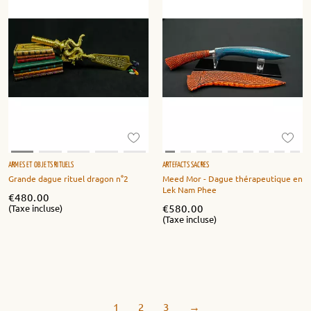
ARMES ET OBJETS RITUELS
ARTEFACTS SACRÉS
Grande dague rituel dragon n°2
Meed Mor - Dague thérapeutique en
Lek Nam Phee
€
480.00
€
580.00
(Taxe incluse)
(Taxe incluse)
1
2
3