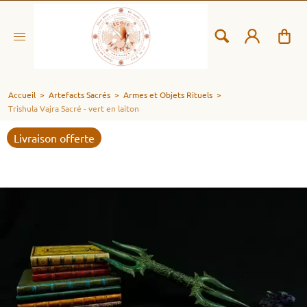
Accueil
>
Artefacts Sacrés
>
Armes et Objets Rituels
>
Trishula Vajra Sacré - vert en laiton
Livraison offerte