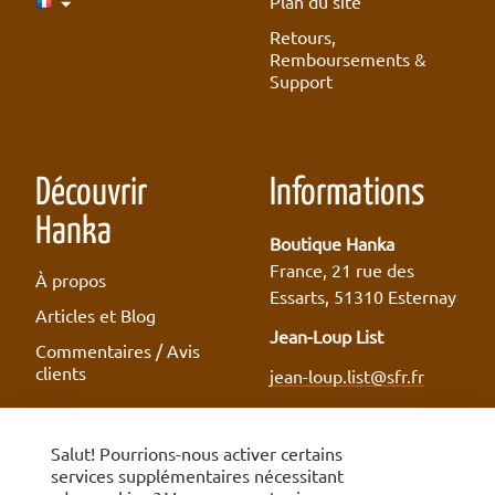
Plan du site
Retours,
Remboursements &
Support
Découvrir
Informations
Hanka
Boutique Hanka
France, 21 rue des
À propos
Essarts, 51310 Esternay
Articles et Blog
Jean-Loup List
Commentaires / Avis
clients
jean-loup.list@sfr.fr
Salut! Pourrions-nous activer certains
services supplémentaires nécessitant
Conditions Vendeurs