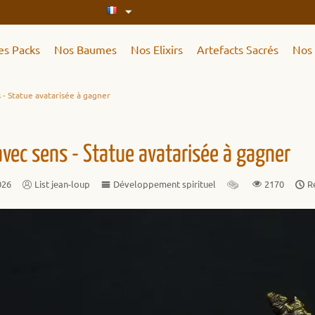
es Packs
Nos Baumes
Nos Elixirs
Artefacts Sacrés
Nos 
s - Statue avatarisée à gagner
 avec sens - Statue avatarisée à gagner
026
List jean-loup
Développement spirituel
2170
R