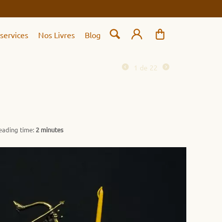
services
Nos Livres
Blog
1
de
22
eading time:
2 minutes