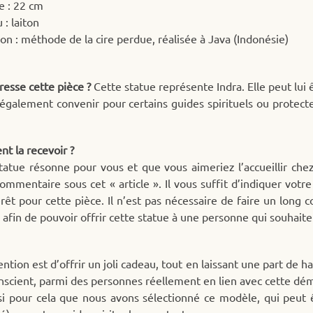
e : 22 cm
 : laiton
ion : méthode de la cire perdue, réalisée à Java (Indonésie)
resse cette pièce ?
Cette statue représente Indra. Elle peut lui 
 également convenir pour certains guides spirituels ou protecte
t la recevoir ?
statue résonne pour vous et que vous aimeriez l’accueillir c
commentaire sous cet « article ». Il vous suffit d’indiquer vo
érêt pour cette pièce. Il n’est pas nécessaire de faire un long
 afin de pouvoir offrir cette statue à une personne qui souhaite 
ntion est d’offrir un joli cadeau, tout en laissant une part de h
nscient, parmi des personnes réellement en lien avec cette dé
si pour cela que nous avons sélectionné ce modèle, qui peut êt