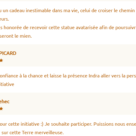
çu un cadeau inestimable dans ma vie, celui de croiser le chemin
urs.
is honorée de recevoir cette statue avatarisée afin de poursuiv
iseront le mien.
 PICARD
confiance à la chance et laisse la présence Indra aller vers la per
itiative
ehec
our cette initiative :) Je souhaite participer. Puissions nous e
 sur cette Terre merveilleuse.