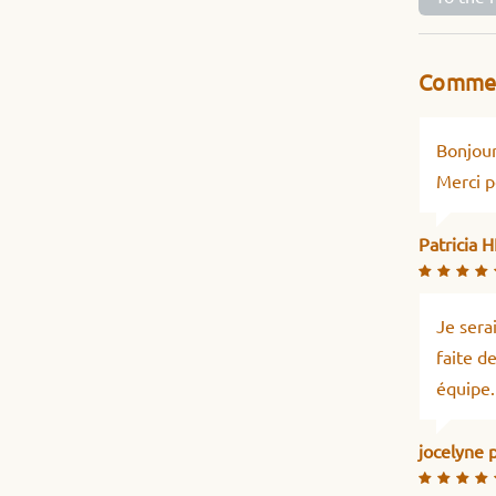
Commen
Bonjour
Merci p
Patricia 
Je sera
faite d
équipe.
jocelyne 