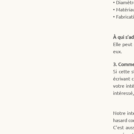
• Diamètr
• Matériau
• Fabricat
À qui s’ad
Elle peut
eux.
3. Commen
Si cette 
écrivant 
votre int
intéressé,
Notre inte
hasard co
C’est aus