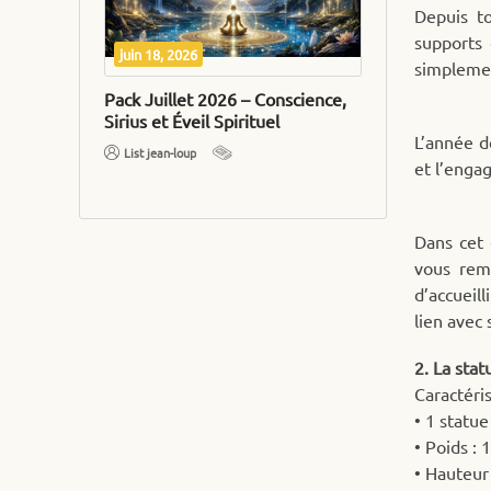
Depuis t
supports 
juin 18, 2026
Mai 20, 2026
simplemen
e,
Pack Juillet 2026 – Conscience,
Juin 2026 : L
ormation
Sirius et Éveil Spirituel
Sacrée et Élé
L’année d
List jean-loup
Jean-Loup List
et l’engag
Dans cet 
vous reme
d’accueil
lien avec
2. La stat
Caractéri
• 1 statue
• Poids : 
• Hauteur