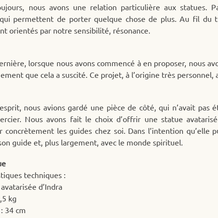
oujours, nous avons une relation particulière aux statues.
qui permettent de porter quelque chose de plus. Au fil du 
t orientés par notre sensibilité, résonance.
umière, Union
vation Intérieure
ernière, lorsque nous avons commencé à en proposer, nous avons
ement que cela a suscité. Ce projet, à l’origine très personnel,
esprit, nous avions gardé une pièce de côté, qui n’avait pas é
rcier. Nous avons fait le choix d’offrir une statue avatarisé
lir concrètement les guides chez soi. Dans l’intention qu’elle pu
 son guide et, plus largement, avec le monde spirituel.
ue
stiques techniques :
 avatarisée d’Indra
1,5 kg
 : 34 cm