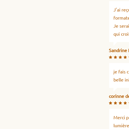
J'ai re
formate
Je sera
qui cro
Sandrine
je fais 
belle in
corinne d
Merci p
lumière