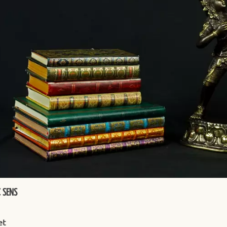
C SENS
et