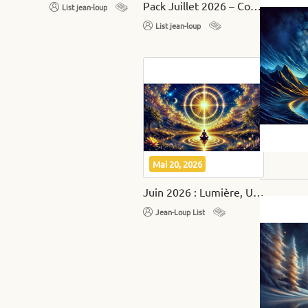
Pack Juillet 2026 – Conscience, Sirius et Éveil Spirituel
List jean-loup
List jean-loup
Mai 20, 2026
Juin 2026 : Lumière, Union Sacrée et Élévation Intérieure
Jean-Loup List