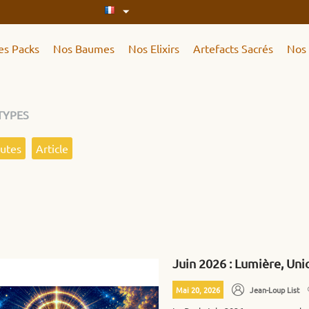
es Packs
Nos Baumes
Nos Elixirs
Artefacts Sacrés
Nos 
TYPES
outes
Article
Juin 2026 : Lumière, Uni
Mai 20, 2026
Jean-Loup List