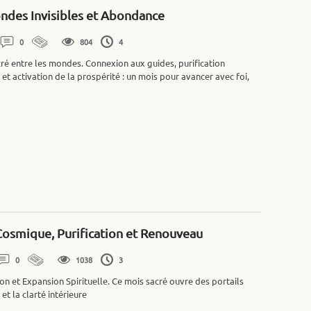
ndes Invisibles et Abondance
0
804
4
ré entre les mondes. Connexion aux guides, purification
t activation de la prospérité : un mois pour avancer avec foi,
Cosmique, Purification et Renouveau
0
1038
3
tion et Expansion Spirituelle. Ce mois sacré ouvre des portails
 et la clarté intérieure