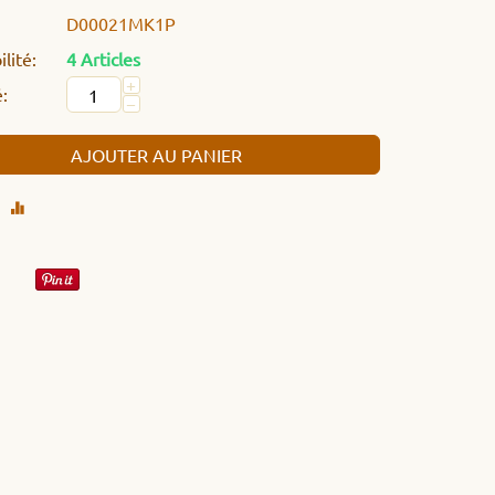
D00021MK1P
lité:
4 Articles
+
:
−
AJOUTER AU PANIER