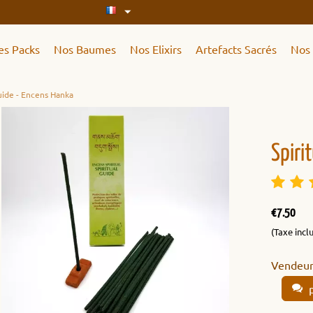
es Packs
Nos Baumes
Nos Elixirs
Artefacts Sacrés
Nos 
Guide - Encens Hanka
Spiri
€
7.50
(Taxe incl
Vendeur
p