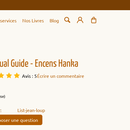
services
Nos Livres
Blog
tual Guide - Encens Hanka
Avis : 5
Écrire un commentaire
use)
:
List-jean-loup
oser une question