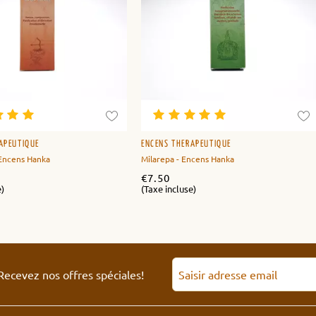
APEUTIQUE
ENCENS THÉRAPEUTIQUE
 Encens Hanka
Milarepa - Encens Hanka
€
7.50
e)
(Taxe incluse)
Recevez nos offres spéciales!