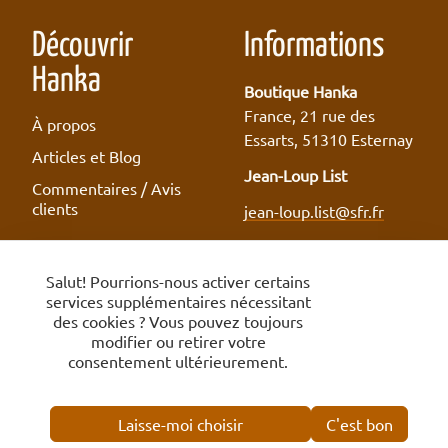
Découvrir
Informations
Hanka
Boutique Hanka
France, 21 rue des
À propos
Essarts, 51310 Esternay
Articles et Blog
Jean-Loup List
Commentaires / Avis
clients
jean-loup.list@sfr.fr
Salut! Pourrions-nous activer certains
services supplémentaires nécessitant
Conditions Vendeurs
des cookies ? Vous pouvez toujours
Politique d’Utilisation Acceptable
modifier ou retirer votre
Vendeurs
consentement ultérieurement.
© 2018-2026 Boutique Hanka.
Laisse-moi choisir
C'est bon