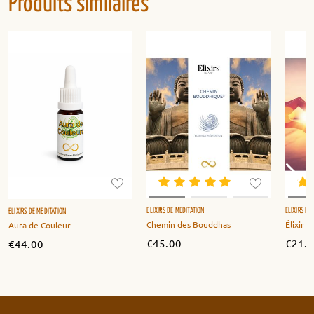
Produits similaires
ELIXIRS DE MÉDITATION
ELIXIRS DE
ELIXIRS DE MÉDITATION
Chemin des Bouddhas
Élixir 
Aura de Couleur
€
45.00
€
21.
€
44.00