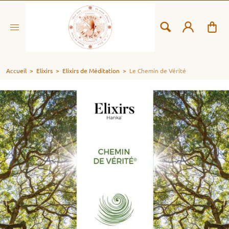
Accueil
>
Elixirs
>
Elixirs de Méditation
>
Le Chemin de Vérité