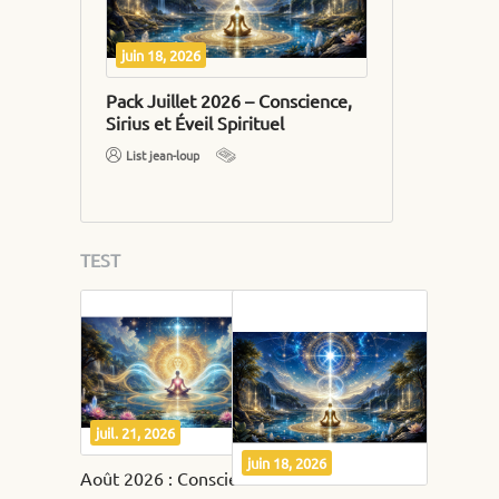
juin 18, 2026
Mai 20, 2026
e,
Pack Juillet 2026 – Conscience,
Juin 2026 : L
ormation
Sirius et Éveil Spirituel
Sacrée et Élé
List jean-loup
Jean-Loup List
TEST
juil. 21, 2026
juin 18, 2026
Août 2026 : Conscience, Compassion et Transformation Intérieure