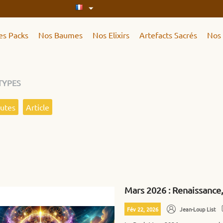
es Packs
Nos Baumes
Nos Elixirs
Artefacts Sacrés
Nos 
TYPES
outes
Article
Mars 2026 : Renaissance, 
Fév 22, 2026
Jean-Loup List