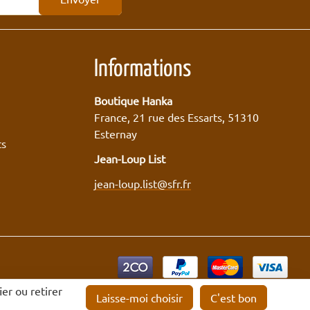
Informations
Boutique Hanka
France, 21 rue des Essarts, 51310
Esternay
ts
Jean-Loup List
jean-loup.list@sfr.fr
er ou retirer
Laisse-moi choisir
C'est bon