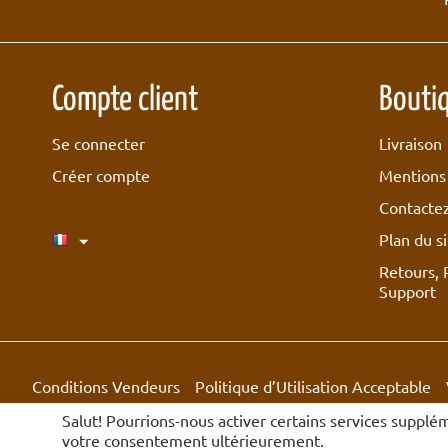
Compte client
Bouti
Se connecter
Livraison
Créer compte
Mentions 
Contacte
Plan du si
Retours,
Support
Conditions Vendeurs
Politique d’Utilisation Acceptable
© 2018-2026 Boutique Hanka.
Salut! Pourrions-nous activer certains services supplé
votre consentement ultérieurement.