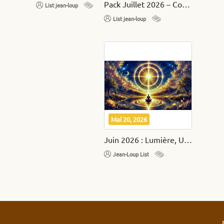
Pack Juillet 2026 – Conscience, Sirius et Éveil Spirituel
List jean-loup
List jean-loup
Mai 20, 2026
Juin 2026 : Lumière, Union Sacrée et Élévation Intérieure
Jean-Loup List