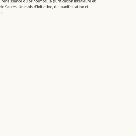
enaissance du printemps, la purification intérieure et
in Sacrés. Un mois d’initiative, de manifestation et
e.