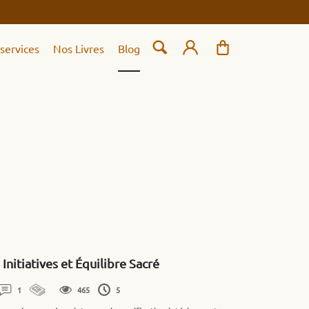
services
Nos Livres
Blog
Initiatives et Équilibre Sacré
1
465
5